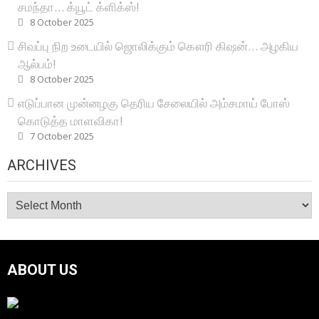
சமந்தா… க்யூட் க்ளிக்ஸ்!
8 October 2025
சிவப்பு நிற உடையில் ஜொலிக்கும் கௌரி கிஷன்… அழகிய
ஆல்பம்!
8 October 2025
எடுப்பான முன்னழகு தெரிய சேலையில் அம்சமாய் போஸ்
கொடுத்த மாளவிகா!
7 October 2025
ARCHIVES
Archives
ABOUT US