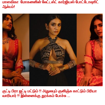
மாளவிகா மோகனனின் லேட்டஸ்ட் கார்ஜியஸ் போட்டோஷூட்
ஆல்பம்!
குட்டி பிரா ஜட்டி மட்டும் !! அதுலயும் குனிஞ்சு காட்டும் பிரியா
வாரியார் !! இன்னைக்கு தூக்கம் போச்சு …