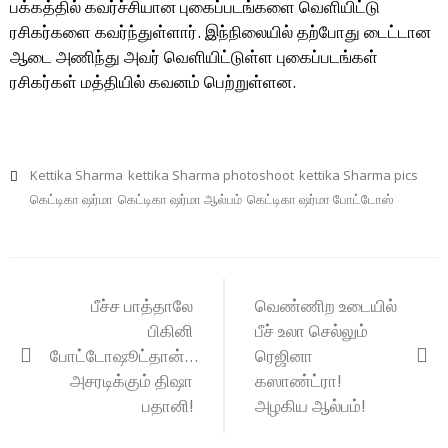
பக்கத்தில் கவர்ச்சியான புகைப்படங்களை வெளியிட்டு
ரசிகர்களை கவர்ந்துள்ளார். இந்நிலையில் தற்போது டைட்டான
ஆடை அணிந்து அவர் வெளியிட்டுள்ள புகைப்படங்கள்
ரசிகர்கள் மத்தியில் கவனம் பெற்றுள்ளன.
Kettika Sharma
kettika Sharma photoshoot
kettika Sharma pics
கெட்டிகா ஷர்மா
கெட்டிகா ஷர்மா ஆல்பம்
கெட்டிகா ஷர்மா போட்டோஸ்
Post
பீச்ச பாத்தாலே
வெண்ணிற உடையில்
navigation
பிகினி
பீச் உலா செல்லும்
போட்டோஷூட்தான்…
ரெஜினா
அசரடிக்கும் திஷா
கஸாண்ட்ரா!
பதானி!
அழகிய ஆல்பம்!