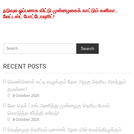
நடுவுல ஓப்பனாக விட்டு முன்னழகைக் காட்டும் கனிகா..
லேட்டஸ்ட் போட்டோஷூட்!
Search
for:
RECENT POSTS
வெண்ணெக் கட்டி வழுக்கும் தேக அழகு தெரிய அசத்தும்
தமன்னா!
8 October 2025
லோ நெக் ட்ரஸ் அணிந்து முன்னழகு தெரிய போஸ்
கொடுத்த கீர்த்தி சுரேஷ்!
8 October 2025
நெஞ்சழகு தெரியும் டிசைனர் ஆடையில் கவர்ந்திழுக்கும்