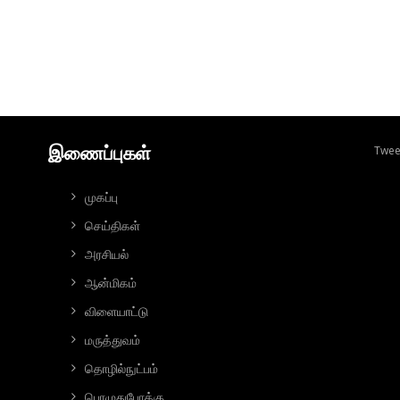
இணைப்புகள்
Twee
முகப்பு
செய்திகள்
அரசியல்
ஆன்மிகம்
விளையாட்டு
மரு‌த்துவ‌ம்
தொ‌ழி‌ல்நு‌ட்ப‌ம்
பொழுதுபோக்கு