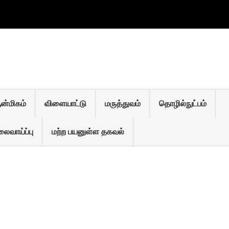
 TELEGRAM
திகள்
ன்மிகம்
விளையாட்டு
மரு‌த்துவ‌ம்
தொ‌ழி‌ல்நு‌ட்ப‌ம்
ைவாய்ப்பு
மற்ற பயனுள்ள தகவல்