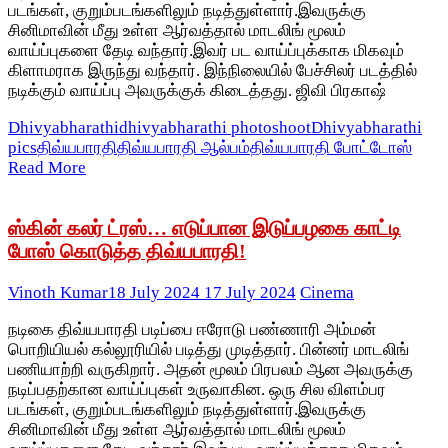
படங்கள், குறும்படங்களிலும் நடித்துள்ளார்.இவருக்கு
சினிமாவின் மீது உள்ள ஆர்வத்தால் மாடலிங் மூலம்
வாய்ப்புகளை தேடி வந்தார்.இவர் பட வாய்ப்புக்காக மிகவும்
கிளாமராக இருந்து வந்தார். இந்நிலையில் பேச்சிலர் படத்தில்
நடிக்கும் வாய்ப்பு அவருக்குக் கிடைத்தது. ஜிவி பிரகாஷ்
Dhivyabharathi
dhivyabharathi photoshoot
Dhivyabharathi
pics
திவ்யபாரதி
திவ்யபாரதி ஆல்பம்
திவ்யபாரதி போட்டோஸ்
Read More
ஸ்கின் கலர் ட்ரஸ்… எடுப்பான இடுப்பழகை காட்டி
போஸ் கொடுத்த திவ்யபாரதி!
Vinoth Kumar
18 July 2024
17 July 2024
Cinema
நடிகை திவ்யபாரதி படிப்பை ஈரோடு பண்ணாரி அம்மன்
பொறியியல் கல்லூரியில் படித்து முடித்தார். பின்னர் மாடலிங்
பணியாற்றி வருகிறார். அதன் மூலம் பிரபலம் ஆன அவருக்கு
நடிப்பதற்கான வாய்ப்புகள் உருவாகின. ஒரு சில விளம்பர
படங்கள், குறும்படங்களிலும் நடித்துள்ளார்.இவருக்கு
சினிமாவின் மீது உள்ள ஆர்வத்தால் மாடலிங் மூலம்