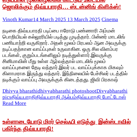
ஜொலிக்கும் திவ்யபாரதி… ஸ்டன்னிங் கிளிக்ஸ்!
Vinoth Kumar
14 March 2025
13 March 2025
Cinema
நடிகை திவ்யபாரதி படிப்பை ஈரோடு பண்ணாரி அம்மன்
பொறியியல் கல்லூரியில் படித்து முடித்தார். பின்னர் மாடலிங்
பணியாற்றி வருகிறார். அதன் மூலம் பிரபலம் ஆன அவருக்கு
நடிப்பதற்கான வாய்ப்புகள் உருவாகின. ஒரு சில விளம்பர
படங்கள், குறும்படங்களிலும் நடித்துள்ளார்.இவருக்கு
சினிமாவின் மீது உள்ள ஆர்வத்தால் மாடலிங் மூலம்
வாய்ப்புகளை தேடி வந்தார்.இவர் பட வாய்ப்புக்காக மிகவும்
கிளாமராக இருந்து வந்தார். இந்நிலையில் பேச்சிலர் படத்தில்
நடிக்கும் வாய்ப்பு அவருக்குக் கிடைத்தது. ஜிவி பிரகாஷ்
Dhivya bharathi
dhivyabharathi photoshoot
Divyabharathi
pics
திவ்யபாரதி
திவ்யபாரதி ஆல்பம்
திவ்யபாரதி போட்டோஸ்
Read More
உள்ளாடையோடு மிரர் செல்ஃபி எடுத்து இன்ஸ்டாவில்
பகிர்ந்த திவ்யபாரதி!