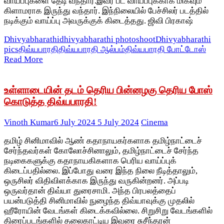
வாய்ப்புகளை தேடி வந்தார்.இவர் பட வாய்ப்புக்காக மிகவும்
கிளாமராக இருந்து வந்தார். இந்நிலையில் பேச்சிலர் படத்தில்
நடிக்கும் வாய்ப்பு அவருக்குக் கிடைத்தது. ஜிவி பிரகாஷ்
Dhivyabharathi
dhivyabharathi photoshoot
Dhivyabharathi
pics
திவ்யபாரதி
திவ்யபாரதி ஆல்பம்
திவ்யபாரதி போட்டோஸ்
Read More
உள்ளாடையின் தடம் தெரிய பின்னழகு தெரிய போஸ்
கொடுத்த திவ்யபாரதி!
Vinoth Kumar
6 July 2024
5 July 2024
Cinema
தமிழ் சினிமாவில் ஆண் கதாநாயகர்களாக தமிழ்நாட்டைச்
சேர்ந்தவர்கள் கோலோச்சினாலும், தமிழ்நாட்டைச் சேர்ந்த
நடிகைகளுக்கு கதாநாயகிகளாக பெரிய வாய்ப்புக்
கிடைப்பதில்லை. இப்போது வரை இந்த நிலை நீடித்தாலும்,
ஒருசிலர் விதிவிளக்காக இருந்து வருகின்றனர். அப்படி
ஒருவர்தான் திவ்யா துரைசாமி. அந்த பிரபலத்தைப்
பயன்படுத்தி சினிமாவில் நுழைந்த திவ்யாவுக்கு முதலில்
ஹீரோயின் வேடங்கள் கிடைக்கவில்லை. சிறுசிறு வேடங்களில்
திரைப்படங்களில் தலைகாட்டிய இவரை சுசீந்தரன்