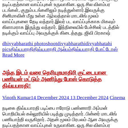
நடிப்பதற்கான வாய்ப்புகள் உருவாகின. ஒரு சில விளம்பர
படங்கள், குறும்படங்களிலும் நடித்துள்ளார்.இவருக்கு
சினிமாவின் மீது உள்ள ஆர்வத்தால் மாடலிங் மூலம்
வாய்ப்புகளை தேடி வந்தார்.இவர் பட வாய்ப்புக்காக மிகவும்
கிளாமராக இருந்து வந்தார். இந்நிலையில் பேச்சிலர் படத்தில்
நடிக்கும் வாய்ப்பு அவருக்குக் கிடைத்தது. ஜிவி பிரகாஷ்
dhivyabharathi photoshoot
divyabharathi
divyabhatahi
pics
திவ்யபாரதி
திவ்யபாரதி ஆல்பம்
திவ்யபாரதி போட்டோஸ்
Read More
அந்த இடம் வரை தெரியுறமாதிரி குட்டையான
பணியன் மட்டும் அணிந்து போஸ் கொடுத்த
திவ்யபாரதி!
Vinoth Kumar
14 December 2024
13 December 2024
Cinema
நடிகை திவ்யபாரதி படிப்பை ஈரோடு பண்ணாரி அம்மன்
பொறியியல் கல்லூரியில் படித்து முடித்தார். பின்னர் மாடலிங்
பணியாற்றி வருகிறார். அதன் மூலம் பிரபலம் ஆன அவருக்கு
நடிப்பதற்கான வாய்ப்புகள் உருவாகின. ஒரு சில விளம்பர