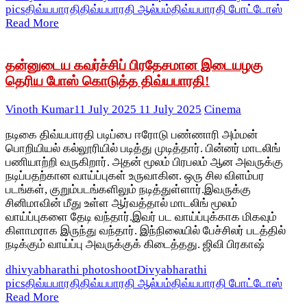
pics
திவ்யபாரதி
திவ்யபாரதி ஆல்பம்
திவ்யபாரதி போட்டோஸ்
Read More
தன்னுடைய கவர்ச்சிப் பிரதேசமான இடையழகு
தெரிய போஸ் கொடுத்த திவ்யபாரதி!
Vinoth Kumar
11 July 2025
11 July 2025
Cinema
நடிகை திவ்யபாரதி படிப்பை ஈரோடு பண்ணாரி அம்மன்
பொறியியல் கல்லூரியில் படித்து முடித்தார். பின்னர் மாடலிங்
பணியாற்றி வருகிறார். அதன் மூலம் பிரபலம் ஆன அவருக்கு
நடிப்பதற்கான வாய்ப்புகள் உருவாகின. ஒரு சில விளம்பர
படங்கள், குறும்படங்களிலும் நடித்துள்ளார்.இவருக்கு
சினிமாவின் மீது உள்ள ஆர்வத்தால் மாடலிங் மூலம்
வாய்ப்புகளை தேடி வந்தார்.இவர் பட வாய்ப்புக்காக மிகவும்
கிளாமராக இருந்து வந்தார். இந்நிலையில் பேச்சிலர் படத்தில்
நடிக்கும் வாய்ப்பு அவருக்குக் கிடைத்தது. ஜிவி பிரகாஷ்
dhivyabharathi photoshoot
Divyabharathi
pics
திவ்யபாரதி
திவ்யபாரதி ஆல்பம்
திவ்யபாரதி போட்டோஸ்
Read More