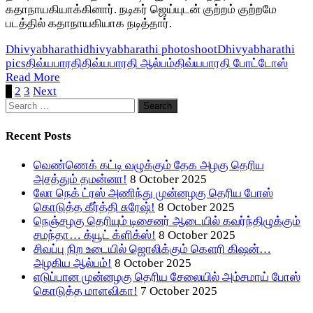
கதாநாயகியாக்கினார். நடிகர் ஜெய்யுடன் குற்றம் குற்றமே
படத்தில் கதாநாயகியாக நடித்தார்.
Dhivyabharathi
dhivyabharathi photoshoot
Dhivyabharathi
pics
திவ்யபாரதி
திவ்யபாரதி ஆல்பம்
திவ்யபாரதி போட்டோஸ்
Read More
Posts
1
2
3
Next
Search
pagination
for:
Recent Posts
வெண்ணெக் கட்டி வழுக்கும் தேக அழகு தெரிய
அசத்தும் தமன்னா!
8 October 2025
லோ நெக் ட்ரஸ் அணிந்து முன்னழகு தெரிய போஸ்
கொடுத்த கீர்த்தி சுரேஷ்!
8 October 2025
நெஞ்சழகு தெரியும் டிசைனர் ஆடையில் கவர்ந்திழுக்கும்
சமந்தா… க்யூட் க்ளிக்ஸ்!
8 October 2025
சிவப்பு நிற உடையில் ஜொலிக்கும் கௌரி கிஷன்…
அழகிய ஆல்பம்!
8 October 2025
எடுப்பான முன்னழகு தெரிய சேலையில் அம்சமாய் போஸ்
கொடுத்த மாளவிகா!
7 October 2025