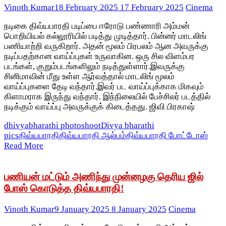
Vinoth Kumar
18 February 2025
17 February 2025
Cinema
நடிகை திவ்யபாரதி படிப்பை ஈரோடு பண்ணாரி அம்மன்
பொறியியல் கல்லூரியில் படித்து முடித்தார். பின்னர் மாடலிங்
பணியாற்றி வருகிறார். அதன் மூலம் பிரபலம் ஆன அவருக்கு
நடிப்பதற்கான வாய்ப்புகள் உருவாகின. ஒரு சில விளம்பர
படங்கள், குறும்படங்களிலும் நடித்துள்ளார்.இவருக்கு
சினிமாவின் மீது உள்ள ஆர்வத்தால் மாடலிங் மூலம்
வாய்ப்புகளை தேடி வந்தார்.இவர் பட வாய்ப்புக்காக மிகவும்
கிளாமராக இருந்து வந்தார். இந்நிலையில் பேச்சிலர் படத்தில்
நடிக்கும் வாய்ப்பு அவருக்குக் கிடைத்தது. ஜிவி பிரகாஷ்
dhivyabharathi photoshoot
Divya bharathi
pics
திவ்யபாரதி
திவ்யபாரதி ஆல்பம்
திவ்யபாரதி போட்டோஸ்
Read More
பணியன் மட்டும் அணிந்து முன்னழகு தெரிய ஜில்
போஸ் கொடுத்த திவ்யபாரதி!
Vinoth Kumar
9 January 2025
8 January 2025
Cinema