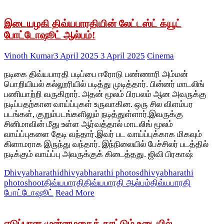
இடையழகி திவ்யபாரதியின் லேட்டஸ்ட் க்யூட்
போட்டோஷூட் ஆல்பம்!
Vinoth Kumar
3 April 2025
3 April 2025
Cinema
நடிகை திவ்யபாரதி படிப்பை ஈரோடு பண்ணாரி அம்மன்
பொறியியல் கல்லூரியில் படித்து முடித்தார். பின்னர் மாடலிங்
பணியாற்றி வருகிறார். அதன் மூலம் பிரபலம் ஆன அவருக்கு
நடிப்பதற்கான வாய்ப்புகள் உருவாகின. ஒரு சில விளம்பர
படங்கள், குறும்படங்களிலும் நடித்துள்ளார்.இவருக்கு
சினிமாவின் மீது உள்ள ஆர்வத்தால் மாடலிங் மூலம்
வாய்ப்புகளை தேடி வந்தார்.இவர் பட வாய்ப்புக்காக மிகவும்
கிளாமராக இருந்து வந்தார். இந்நிலையில் பேச்சிலர் படத்தில்
நடிக்கும் வாய்ப்பு அவருக்குக் கிடைத்தது. ஜிவி பிரகாஷ்
Dhivyabharathi
dhivyabharathi photos
dhivyabharathi
photoshoot
திவ்யபாரதி
திவ்யபாரதி ஆல்பம்
திவ்யபாரதி
போட்டோஷூட்
Read More
எடுப்பான முன்னழகைக் காட்டும் உடையில்