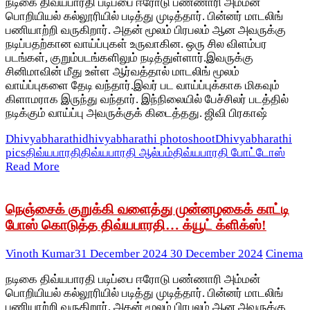
நடிகை திவ்யபாரதி படிப்பை ஈரோடு பண்ணாரி அம்மன்
பொறியியல் கல்லூரியில் படித்து முடித்தார். பின்னர் மாடலிங்
பணியாற்றி வருகிறார். அதன் மூலம் பிரபலம் ஆன அவருக்கு
நடிப்பதற்கான வாய்ப்புகள் உருவாகின. ஒரு சில விளம்பர
படங்கள், குறும்படங்களிலும் நடித்துள்ளார்.இவருக்கு
சினிமாவின் மீது உள்ள ஆர்வத்தால் மாடலிங் மூலம்
வாய்ப்புகளை தேடி வந்தார்.இவர் பட வாய்ப்புக்காக மிகவும்
கிளாமராக இருந்து வந்தார். இந்நிலையில் பேச்சிலர் படத்தில்
நடிக்கும் வாய்ப்பு அவருக்குக் கிடைத்தது. ஜிவி பிரகாஷ்
Dhivyabharathi
dhivyabharathi photoshoot
Dhivyabharathi
pics
திவ்யபாரதி
திவ்யபாரதி ஆல்பம்
திவ்யபாரதி போட்டோஸ்
Read More
நெஞ்சைக் குறுக்கி வளைத்து முன்னழகைக் காட்டி
போஸ் கொடுத்த திவ்யபாரதி… க்யூட் க்ளிக்ஸ்!
Vinoth Kumar
31 December 2024
30 December 2024
Cinema
நடிகை திவ்யபாரதி படிப்பை ஈரோடு பண்ணாரி அம்மன்
பொறியியல் கல்லூரியில் படித்து முடித்தார். பின்னர் மாடலிங்
பணியாற்றி வருகிறார். அதன் மூலம் பிரபலம் ஆன அவருக்கு