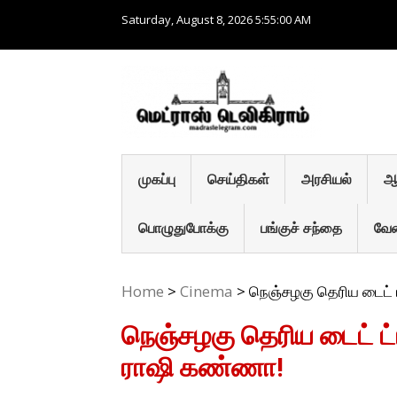
Skip
Saturday, August 8, 2026
5:55:01 AM
to
content
MADRAS
தமிழ் செய்
முகப்பு
செய்திகள்
அரசியல்
ஆ
பொழுதுபோக்கு
பங்குச் சந்தை
வேல
Home
>
Cinema
>
நெஞ்சழகு தெரிய டைட்
நெஞ்சழகு தெரிய டைட் ட
ராஷி கண்ணா!