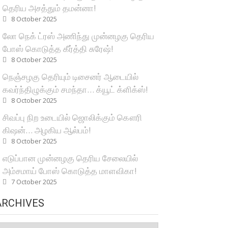
தெரிய அசத்தும் தமன்னா!
8 October 2025
லோ நெக் ட்ரஸ் அணிந்து முன்னழகு தெரிய
போஸ் கொடுத்த கீர்த்தி சுரேஷ்!
8 October 2025
நெஞ்சழகு தெரியும் டிசைனர் ஆடையில்
கவர்ந்திழுக்கும் சமந்தா… க்யூட் க்ளிக்ஸ்!
8 October 2025
சிவப்பு நிற உடையில் ஜொலிக்கும் கௌரி
கிஷன்… அழகிய ஆல்பம்!
8 October 2025
எடுப்பான முன்னழகு தெரிய சேலையில்
அம்சமாய் போஸ் கொடுத்த மாளவிகா!
7 October 2025
ARCHIVES
rchives