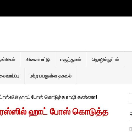
 TELEGRAM
திகள்
ன்மிகம்
விளையாட்டு
மரு‌த்துவ‌ம்
தொ‌ழி‌ல்நு‌ட்ப‌ம்
ைவாய்ப்பு
மற்ற பயனுள்ள தகவல்
S
 ட்ரஸ்ஸில் ஹாட் போஸ் கொடுத்த ராஷி கண்ணா!
fo
்ரஸ்ஸில் ஹாட் போஸ் கொடுத்த