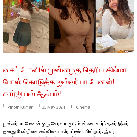
சைட் போஸில் முன்னழகு தெரிய கில்மா
போஸ் கொடுத்த ஐஸ்வர்யா மேனன்!
கார்ஜியஸ் ஆல்பம்!
Vinoth Kumar
25 May 2024
Cinema
ஐஸ்வர்யா மேனன் ஒரு கேரளா குடும்பத்தை சார்ந்தவர்.இவர்
தனது மேல்நிலை கல்வியை ஈரோட்டில் பயின்றார். இவர்