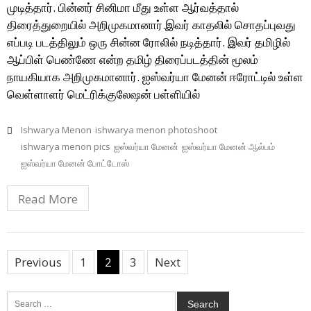
முடித்தார். பின்னர் சினிமா மீது உள்ள ஆர்வத்தால்
திரைத்துறையில் அறிமுகமானார்.இவர் காதலில் சொதப்புவது
எப்படி படத்திலும் ஒரு சின்ன ரோலில் நடித்தார். இவர் தமிழில்
ஆப்பிள் பெண்ணே என்ற தமிழ் திரைப்படத்தின் மூலம்
நாயகியாக அறிமுகமானார். ஐஸ்வர்யா மேனன் ஈரோட்டில் உள்ள
வெள்ளாளர் மெட்ரிக்குலேஷன் பள்ளியில்
Ishwarya Menon
ishwarya menon photoshoot
ishwarya menon pics
ஐஸ்வர்யா மேனன்
ஐஸ்வர்யா மேனன் ஆல்பம்
ஐஸ்வர்யா மேனன் போட்டோஸ்
Read More
Posts
Previous
1
2
3
Next
pagination
Search
for: