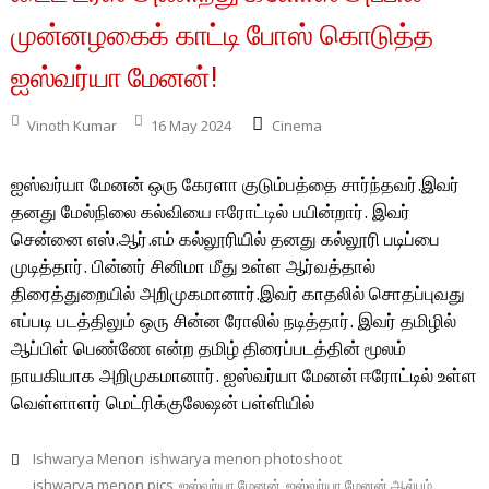
முன்னழகைக் காட்டி போஸ் கொடுத்த
ஐஸ்வர்யா மேனன்!
Vinoth Kumar
16 May 2024
Cinema
ஐஸ்வர்யா மேனன் ஒரு கேரளா குடும்பத்தை சார்ந்தவர்.இவர்
தனது மேல்நிலை கல்வியை ஈரோட்டில் பயின்றார். இவர்
சென்னை எஸ்.ஆர்.எம் கல்லூரியில் தனது கல்லூரி படிப்பை
முடித்தார். பின்னர் சினிமா மீது உள்ள ஆர்வத்தால்
திரைத்துறையில் அறிமுகமானார்.இவர் காதலில் சொதப்புவது
எப்படி படத்திலும் ஒரு சின்ன ரோலில் நடித்தார். இவர் தமிழில்
ஆப்பிள் பெண்ணே என்ற தமிழ் திரைப்படத்தின் மூலம்
நாயகியாக அறிமுகமானார். ஐஸ்வர்யா மேனன் ஈரோட்டில் உள்ள
வெள்ளாளர் மெட்ரிக்குலேஷன் பள்ளியில்
Ishwarya Menon
ishwarya menon photoshoot
ishwarya menon pics
ஐஸ்வர்யா மேனன்
ஐஸ்வர்யா மேனன் ஆல்பம்