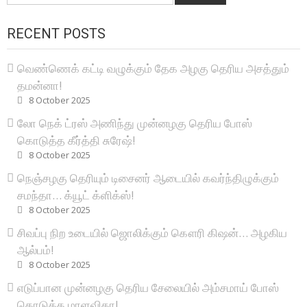
RECENT POSTS
வெண்ணெக் கட்டி வழுக்கும் தேக அழகு தெரிய அசத்தும்
தமன்னா!
8 October 2025
லோ நெக் ட்ரஸ் அணிந்து முன்னழகு தெரிய போஸ்
கொடுத்த கீர்த்தி சுரேஷ்!
8 October 2025
நெஞ்சழகு தெரியும் டிசைனர் ஆடையில் கவர்ந்திழுக்கும்
சமந்தா… க்யூட் க்ளிக்ஸ்!
8 October 2025
சிவப்பு நிற உடையில் ஜொலிக்கும் கௌரி கிஷன்… அழகிய
ஆல்பம்!
8 October 2025
எடுப்பான முன்னழகு தெரிய சேலையில் அம்சமாய் போஸ்
கொடுத்த மாளவிகா!