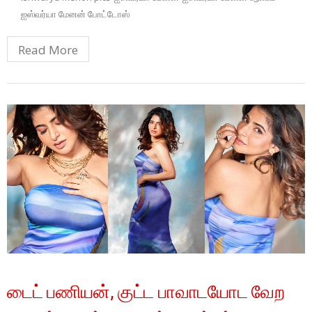
ஐஸ்வர்யா மேனன் போட்டோஸ்
Read More
டைட் பணியன், குட்ட பாவாடயோட வேற