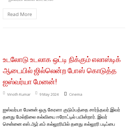
Read More
உடலோடு உடலாக ஒட்டி நிக்கும் எலாஸ்டிக்
ஆடையில் ஜில்லென்ற போஸ் கொடுத்த
ஐஸ்வர்யா மேனன்!
Vinoth Kumar
9 May 2024
Cinema
ஐஸ்வர்யா மேனன் ஒரு கேரளா குடும்பத்தை சார்ந்தவர்.இவர்
தனது மேல்நிலை கல்வியை ஈரோட்டில் பயின்றார். இவர்
சென்னை எஸ்.ஆர்.எம் கல்லூரியில் தனது கல்லூரி படிப்பை