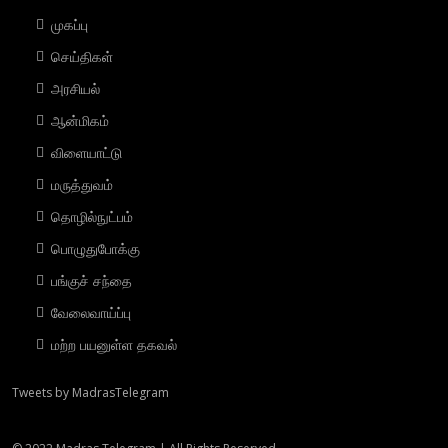
முகப்பு
செய்திகள்
அரசியல்
ஆன்மிகம்
விளையாட்டு
மரு‌த்துவ‌ம்
தொ‌ழி‌ல்நு‌ட்ப‌ம்
பொழுதுபோக்கு
பங்குச் சந்தை
வேலைவாய்ப்பு
மற்ற பயனுள்ள தகவல்
Tweets by MadrasTelegram