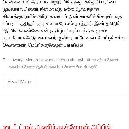
சென்னை எஸ்.ஆர்.எம் கல்லூரியில் தனது கல்லூரி படிப்பை
முடித்தார். பின்னர் சினிமா மீது உள்ள ஆர்வத்தால்
திரைத்துறையில் அறிமுகமானார்.இவர் காதலில் சொதப்புவது
எப்படி படத்திலும் ஒரு சின்ன ரோலில் நடித்தார். இவர் தமிழில்
ஆப்பிள் பெண்ணே என்ற தமிழ் திரைப்படத்தின் மூலம்
நாயகியாக அறிமுகமானார். ஐஸ்வர்யா மேனன் ஈரோட்டில் உள்ள
வெள்ளாளர் மெட்ரிக்குலேஷன் பள்ளியில்
Ishwarya Menon
ishwarya menon photoshoot
ஐஸ்வர்யா மேனன்
ஐஸ்வர்யா மேனன் ஆல்பம்
ஐஸ்வர்யா மேனன் போட்டோஷூட்
Read More
டைட் ட்ரஸ் அணிந்து க்ளோஸ் அப்பில்