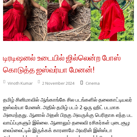
டிரடிஷனல் உடையில் ஜில்லென்ற போஸ்
கொடுத்த ஐஸ்வர்யா மேனன்!
Vinoth Kumar
2 November 2024
Cinema
தமிழ் சினிமாவில் ஆங்காங்கே சில படங்களில் தலைகாட்டியவர்
ஐஸ்வர்யா மேனன். அதில் தமிழ் படம் 2 ஒரு ஹிட் படமாக
அமைந்தது. ஆனால் அதன் பிறகு அவருக்கு பெரிதாக எந்த பட
வாய்ப்புகளும் இல்லை. ஆனாலும் தலைவி ரசிகர்கள் புடைசூழ
லைம்லைட்டில் இருக்கக் காரணமே அவரின் இன்ஸ்டா