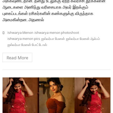
அக்கவுண்ட்தான். தனது உடலுக்கு ஏற்ற கவர்ச்சி தூக்கலான
ஆடைகளை அணிந்து வரிசையாக அவர் இறக்கும்
புகைப்படங்கள் ரசிகர்களின் கண்களுக்கு விருந்தாக
அமைகின்றன. அதனால்
Ishwarya Menon
ishwarya menon photoshoot
ishwarya menon pics
ஐஸ்வர்யா மேனன்
ஐஸ்வர்யா மேனன் ஆல்பம்
ஐஸ்வர்யா மேனன் போட்டோஸ்
Read More