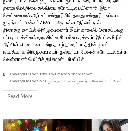
ஐஸ்வர்யா மேனன் ஒரு கேரளா குடும்பத்தை சார்ந்தவர்.இவர்
தனது மேல்நிலை கல்வியை ஈரோட்டில் பயின்றார். இவர்
சென்னை எஸ்.ஆர்.எம் கல்லூரியில் தனது கல்லூரி படிப்பை
முடித்தார். பின்னர் சினிமா மீது உள்ள ஆர்வத்தால்
திரைத்துறையில் அறிமுகமானார்.இவர் காதலில் சொதப்புவது
எப்படி படத்திலும் ஒரு சின்ன ரோலில் நடித்தார். இவர் தமிழில்
ஆப்பிள் பெண்ணே என்ற தமிழ் திரைப்படத்தின் மூலம்
நாயகியாக அறிமுகமானார். ஐஸ்வர்யா மேனன் ஈரோட்டில் உள்ள
வெள்ளாளர் மெட்ரிக்குலேஷன் பள்ளியில்
Ishwarya Menon
ishwarya menon photoshoot
ishwarya menon pics
ஐஸ்வர்யா மேனன்
ஐஸ்வர்யா மேனன் போட்டோஸ்
Read More