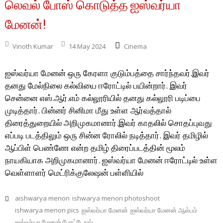
லெவல் போஸ் கொடுத்த ஐஸ்வர்யா
மேனன்!
Vinoth Kumar
14 May 2024
Cinema
ஐஸ்வர்யா மேனன் ஒரு கேரளா குடும்பத்தை சார்ந்தவர்.இவர்
தனது மேல்நிலை கல்வியை ஈரோட்டில் பயின்றார். இவர்
சென்னை எஸ்.ஆர்.எம் கல்லூரியில் தனது கல்லூரி படிப்பை
முடித்தார். பின்னர் சினிமா மீது உள்ள ஆர்வத்தால்
திரைத்துறையில் அறிமுகமானார்.இவர் காதலில் சொதப்புவது
எப்படி படத்திலும் ஒரு சின்ன ரோலில் நடித்தார். இவர் தமிழில்
ஆப்பிள் பெண்ணே என்ற தமிழ் திரைப்படத்தின் மூலம்
நாயகியாக அறிமுகமானார். ஐஸ்வர்யா மேனன் ஈரோட்டில் உள்ள
வெள்ளாளர் மெட்ரிக்குலேஷன் பள்ளியில்
aishwarya menon
ishwarya menon photoshoot
ishwarya menon pics
ஐஸ்வர்யா மேனன்
ஐஸ்வர்யா மேனன் ஆல்பம்
ஐஸ்வர்யா மேனன் போட்டோஸ்