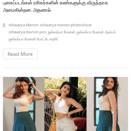
புகைப்படங்கள் ரசிகர்களின் கண்களுக்கு விருந்தாக
அமைகின்றன. அதனால்
Ishwarya Menon
ishwarya menon photoshoot
ishwarya menon pics
ஐஸ்வர்யா மேனன்
ஐஸ்வர்யா மேனன் ஆல்பம்
ஐஸ்வர்யா மேனன் போட்டோஷூட்
Read More