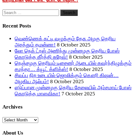
வாரியரின் லேட்டஸ்ட் போட்டோஷூட்!
Search
for:
Recent Posts
வெண்ணெக் கட்டி வழுக்கும் தேக அழகு தெரிய
அசத்தும் தமன்னா!
8 October 2025
லோ நெக் ட்ரஸ் அணிந்து முன்னழகு தெரிய போஸ்
கொடுத்த கீர்த்தி சுரேஷ்!
8 October 2025
நெஞ்சழகு தெரியும் டிசைனர் ஆடையில் கவர்ந்திழுக்கும்
சமந்தா… க்யூட் க்ளிக்ஸ்!
8 October 2025
சிவப்பு நிற உடையில் ஜொலிக்கும் கௌரி கிஷன்…
அழகிய ஆல்பம்!
8 October 2025
எடுப்பான முன்னழகு தெரிய சேலையில் அம்சமாய் போஸ்
கொடுத்த மாளவிகா!
7 October 2025
Archives
Archives
About Us